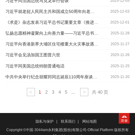
习近平同法国总统马克龙举行会谈
2025-12-05
习近平就老挝人民民主共和国成立50周年向老挝人民革命党中央委员会总书记、国家主席通伦致贺电
2025-12-03
《求是》杂志发表习近平总书记重要文章《推进党的自我革命要做到“五个进一步到位”》
2025-12-01
弘扬志愿精神凝聚向上向善力量——习近平总书记引领推动新时代志愿服务事业高质量发展述评
2025-11-28
习近平向香港新界大埔区住宅楼重大火灾事故遇难人员和殉职的消防员表示哀悼 对遇难者家属和受灾人员表示慰问 要求全力以赴扑灭火灾 努力把火灾伤亡损失降到最低
2025-11-27
习近平会见汤加国王图普六世
2025-11-26
习近平同美国总统特朗普通电话
2025-11-25
中共中央举行纪念胡耀邦同志诞辰110周年座谈会 习近平发表重要讲话
2025-11-20
<
>
1
2
3
4
5
...
共 40 页
隐私与保护
|
联系我们
|
网站地图
Copyright ©中国·3044am永利集团(股份)有限公司-Official Platform 版权所有