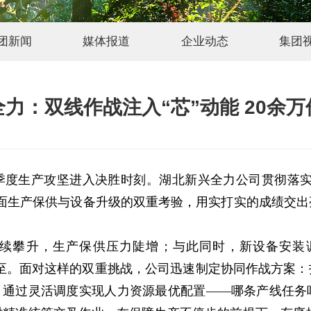
团新闻
媒体报道
企业动态
集团
力：双线作战注入“芯”动能 20余
生产攻坚进入决胜时刻。湖北新兴全力公司贯彻落实
直面生产保供与设备升级的双重考验，用实打实的成绩交出
攀升，生产保供压力陡增；与此同时，新设备安装调
而至。面对这样的双重挑战，公司迅速制定协同作战方案
制，通过灵活调度实现人力资源最优配置——哪条产线任务